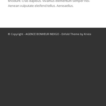
tincidunt. Cras dapibus. Vivamus elementum semper nisi.
Aenean vulputate eleifend tellus. Aeneaellus.
© Copyright -
AGENCE BONHEUR INDIGO
-
Enfold Theme by Kriesi